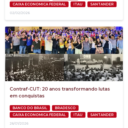
CAIXA ECONOMICA FEDERAL
ITAU
SANTANDER
02/02/2026
Contraf-CUT: 20 anos transformando lutas
em conquistas
BANCO DO BRASIL
BRADESCO
CAIXA ECONOMICA FEDERAL
ITAU
SANTANDER
26/01/2026