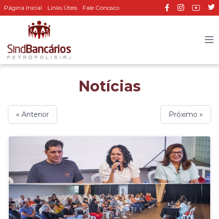
Página Inicial
Links Úteis
Fale Conosco
Notícias
« Anterior
Próximo »