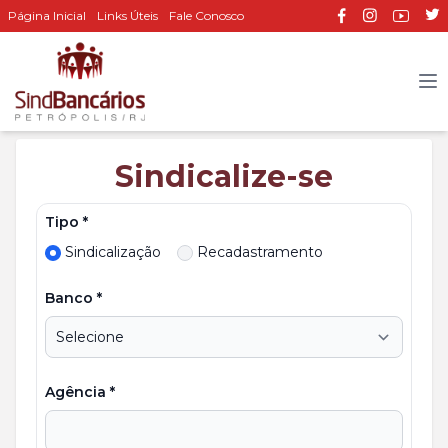
Página Inicial
Links Úteis
Fale Conosco
Sindicalize-se
Tipo *
Sindicalização
Recadastramento
Banco *
Agência *