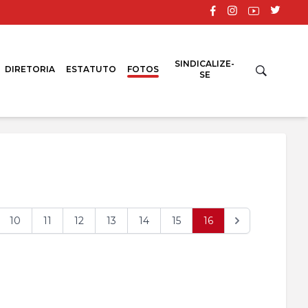
SINDICALIZE-
DIRETORIA
ESTATUTO
FOTOS
SE
10
11
12
13
14
15
16