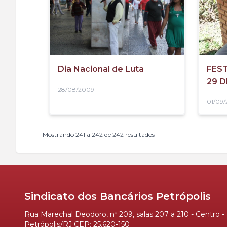
Dia Nacional de Luta
FES
29 D
28/08/2009
01/09
Mostrando
241
a
242
de
242
resultados
Sindicato dos Bancários Petrópolis
Rua Marechal Deodoro, nº 209, salas 207 a 210 - Centro -
Petrópolis/RJ CEP: 25.620-150