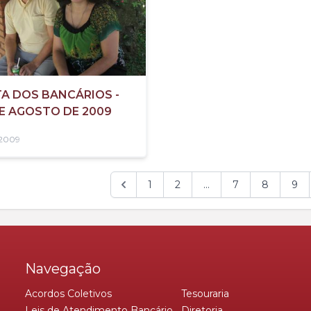
TA DOS BANCÁRIOS -
E AGOSTO DE 2009
/2009
1
2
...
7
8
9
Navegação
Acordos Coletivos
Tesouraria
Leis de Atendimento Bancário
Diretoria