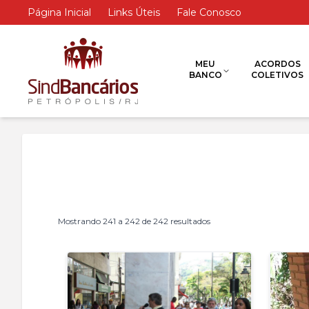
Página Inicial
Links Úteis
Fale Conosco
MEU
ACORDOS
BANCO
COLETIVOS
Mostrando
241
a
242
de
242
resultados