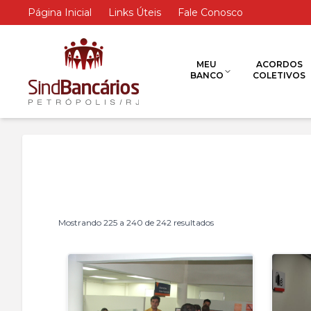
Página Inicial
Links Úteis
Fale Conosco
MEU
ACORDOS
BANCO
COLETIVOS
Mostrando
225
a
240
de
242
resultados