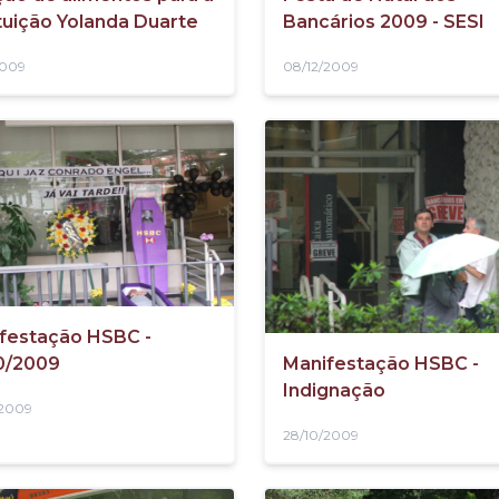
ituição Yolanda Duarte
Bancários 2009 - SESI
2009
08/12/2009
festação HSBC -
0/2009
Manifestação HSBC -
Indignação
/2009
28/10/2009