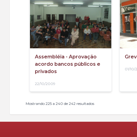
Assembléia - Aprovação
Grev
acordo bancos públicos e
01/10/
privados
22/10/2009
Mostrando
225
a
240
de
242
resultados