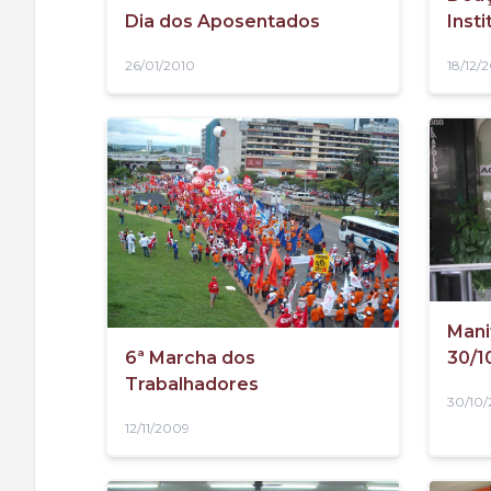
Inst
Dia dos Aposentados
18/12/
26/01/2010
Mani
30/1
6ª Marcha dos
Trabalhadores
30/10
12/11/2009