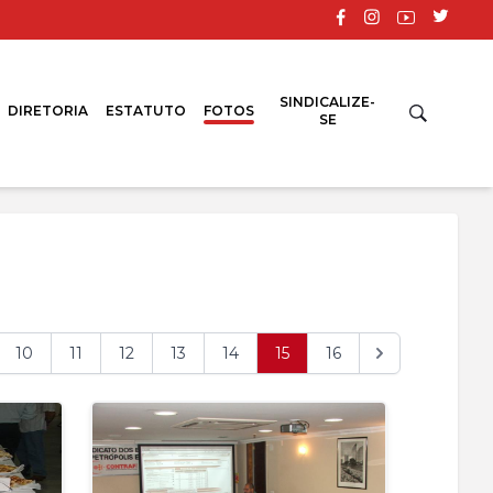
SINDICALIZE-
DIRETORIA
ESTATUTO
FOTOS
SE
10
11
12
13
14
15
16