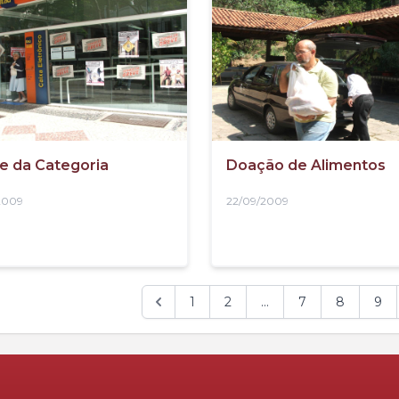
e da Categoria
Doação de Alimentos
2009
22/09/2009
1
2
...
7
8
9