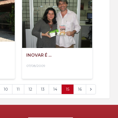
INOVAR É ...
07/08/2009
10
11
12
13
14
15
16