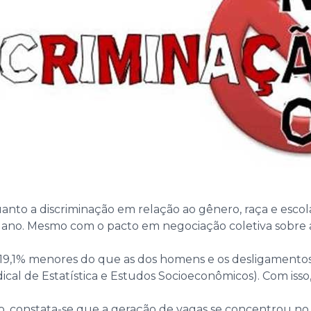
anto a discriminação em relação ao gênero, raça e escol
após ano. Mesmo com o pacto em negociação coletiva sob
 19,1% menores do que as dos homens e os desligamento
al de Estatística e Estudos Socioeconômicos). Com isso
rio, constata-se que a geração de vagas se concentrou 