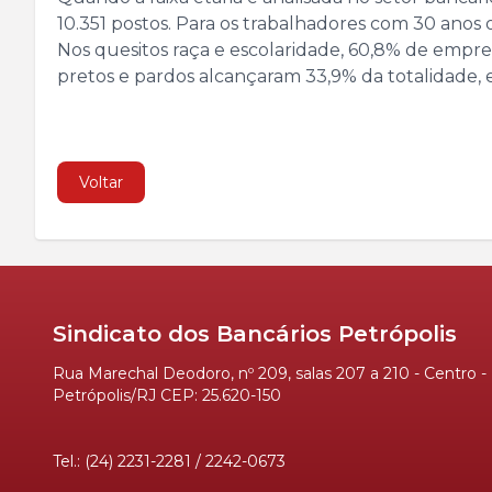
10.351 postos. Para os trabalhadores com 30 anos
Nos quesitos raça e escolaridade, 60,8% de empr
pretos e pardos alcançaram 33,9% da totalidade, e
Voltar
Sindicato dos Bancários Petrópolis
Rua Marechal Deodoro, nº 209, salas 207 a 210 - Centro -
Petrópolis/RJ CEP: 25.620-150
Tel.: (24) 2231-2281 / 2242-0673