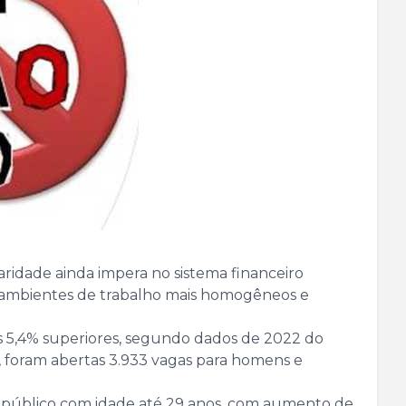
aridade ainda impera no sistema financeiro
re ambientes de trabalho mais homogêneos e
s 5,4% superiores, segundo dados de 2022 do
, foram abertas 3.933 vagas para homens e
no público com idade até 29 anos, com aumento de