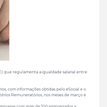
TE) que regulamenta a igualdade salarial entre
órios, com informações obtidas pelo eSocial e o
ritérios Remuneratórios, nos meses de março e
a empresas com mais de 100 empregados a