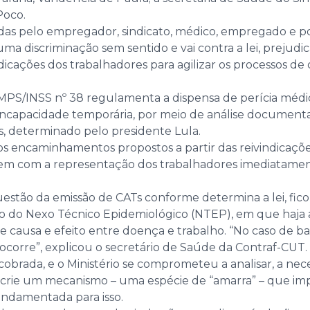
Poco.
itidas pelo empregador, sindicato, médico, empregado e p
uma discriminação sem sentido e vai contra a lei, prejudi
cações dos trabalhadores para agilizar os processos de 
 MPS/INSS nº 38 regulamenta a dispensa de perícia médica
incapacidade temporária, por meio de análise documenta
s, determinado pelo presidente Lula.
 encaminhamentos propostos a partir das reivindicações 
sem com a representação dos trabalhadores imediatamen
uestão da emissão de CATs conforme determina a lei, fic
o do Nexo Técnico Epidemiológico (NTEP), em que haja a 
ausa e efeito entre doença e trabalho. “No caso de banc
 ocorre”, explicou o secretário de Saúde da Contraf-CUT.
 cobrada, e o Ministério se comprometeu a analisar, a ne
e crie um mecanismo – uma espécie de “amarra” – que i
undamentada para isso.