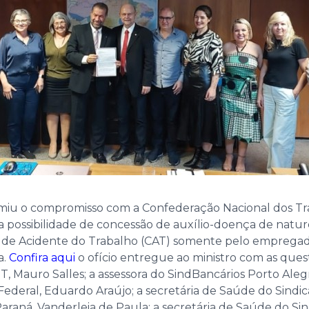
assumiu o compromisso com a Confederação Nacional dos 
 a possibilidade de concessão de auxílio-doença de natu
 de Acidente do Trabalho (CAT) somente pelo empregador.
a.
Confira aqui
o ofício entregue ao ministro com as ques
, Mauro Salles; a assessora do SindBancários Porto Alegre
 Federal, Eduardo Araújo; a secretária de Saúde do Sindi
araná, Vanderleia de Paula; a secretária de Saúde do Sind