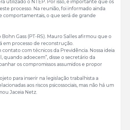
rá utilizado o NTEP. Por isso, é importante que os
ste processo. Na reunião, foi informado ainda
s e comportamentais, o que será de grande
o Bohn Gass (PT-RS). Mauro Salles afirmou que o
á em processo de reconstrução.
m contato com técnicos da Previdência. Nossa ideia
l, quando adoecem”, disse o secretário da
ompanhar os compromissos assumidos e propor
to para inserir na legislação trabalhista a
acionadas aos riscos psicossociais, mas não há um
mou Jaceia Netz.