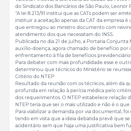
do Sindicato dos Bancários de São Paulo, Leonor 
“A lei 8.213/91 institui que as CATs podem ser em
instituir a aceitação apenas da CAT da empresa é 
que entregou ao ministro documento com reivindi
atendimento dos que necessitam do INSS.
Publicada no dia 21 de julho, a Portaria Conjunta
auxílio-doença, agora chamado de benefício por 
enfrentamento à fila de benefícios previdenciário
Para debater com mais profundidade esse e outros
determinou que técnicos do Ministério se reunis
Critério do NTEP
Resultado da reunião com os técnicos, além da q
profunda em relação à perícia médica pelo critéri
dos requerimentos. O NTEP estabelece relação de c
NTEP teria que ser o mais utilizado e não é o que
Para viabilizar a demanda por via documental, foi
tendo em vista que a ideia debatida prevê que s
acidentário sem que haja uma justificativa bem f