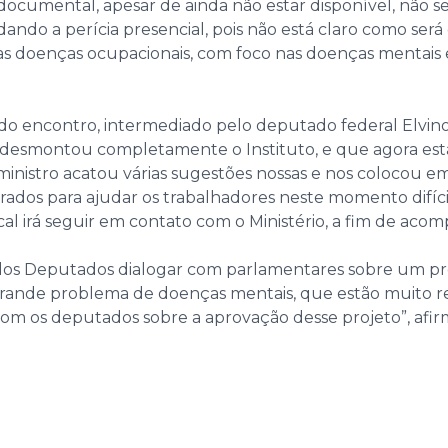
 documental, apesar de ainda não estar disponível, não se
do a perícia presencial, pois não está claro como será e
 das doenças ocupacionais, com foco nas doenças mentai
 do encontro, intermediado pelo deputado federal Elvin
 desmontou completamente o Instituto, e que agora est
ministro acatou várias sugestões nossas e nos colocou e
rados para ajudar os trabalhadores neste momento difíci
al irá seguir em contato com o Ministério, a fim de ac
dos Deputados dialogar com parlamentares sobre um proje
 grande problema de doenças mentais, que estão muito rel
om os deputados sobre a aprovação desse projeto”, afir