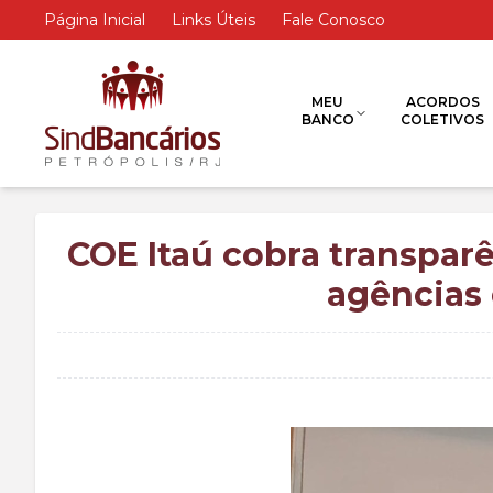
Página Inicial
Links Úteis
Fale Conosco
MEU
ACORDOS
BANCO
COLETIVOS
COE Itaú cobra transpar
agências 