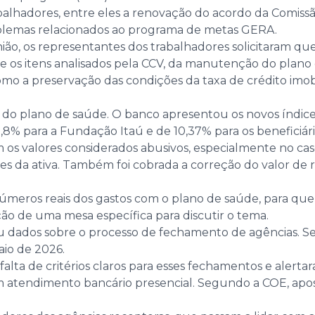
abalhadores, entre eles a renovação do acordo da Comissã
blemas relacionados ao programa de metas GERA.
ião, os representantes dos trabalhadores solicitaram q
tre os itens analisados pela CCV, da manutenção do pla
o a preservação das condições da taxa de crédito imobi
e do plano de saúde. O banco apresentou os novos índi
 9,8% para a Fundação Itaú e de 10,37% para os beneficiá
os valores considerados abusivos, especialmente no cas
es da ativa. Também foi cobrada a correção do valor de 
números reais dos gastos com o plano de saúde, para que
ação de uma mesa específica para discutir o tema.
dados sobre o processo de fechamento de agências. Se
aio de 2026.
falta de critérios claros para esses fechamentos e alerta
 atendimento bancário presencial. Segundo a COE, apos