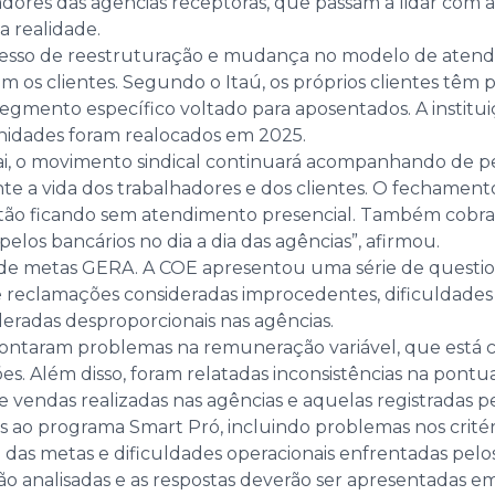
lhadores das agências receptoras, que passam a lidar c
a realidade.
esso de reestruturação e mudança no modelo de atendi
 os clientes. Segundo o Itaú, os próprios clientes têm p
segmento específico voltado para aposentados. A insti
nidades foram realocados em 2025.
vai, o movimento sindical continuará acompanhando de 
a vida dos trabalhadores e dos clientes. O fechamento d
estão ficando sem atendimento presencial. Também cobr
los bancários no dia a dia das agências”, afirmou.
 de metas GERA. A COE apresentou uma série de questi
de reclamações consideradas improcedentes, dificuldad
eradas desproporcionais nas agências.
ntaram problemas na remuneração variável, que está c
 Além disso, foram relatadas inconsistências na pontua
vendas realizadas nas agências e aquelas registradas pel
o programa Smart Pró, incluindo problemas nos critério
as metas e dificuldades operacionais enfrentadas pelos
 analisadas e as respostas deverão ser apresentadas e