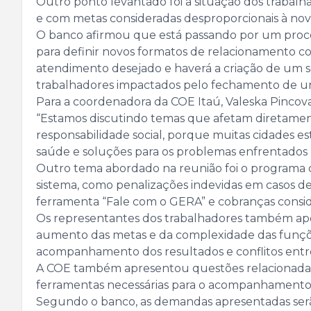
Outro ponto levantado foi a situação dos traba
e com metas consideradas desproporcionais à nov
O banco afirmou que está passando por um proc
para definir novos formatos de relacionamento com
atendimento desejado e haverá a criação de um 
trabalhadores impactados pelo fechamento de u
Para a coordenadora da COE Itaú, Valeska Pinco
“Estamos discutindo temas que afetam diretamente 
responsabilidade social, porque muitas cidades 
saúde e soluções para os problemas enfrentados pe
Outro tema abordado na reunião foi o programa
sistema, como penalizações indevidas em casos 
ferramenta “Fale com o GERA” e cobranças consid
Os representantes dos trabalhadores também apo
aumento das metas e da complexidade das funções.
acompanhamento dos resultados e conflitos entre 
A COE também apresentou questões relacionadas a
ferramentas necessárias para o acompanhamento d
Segundo o banco, as demandas apresentadas serão