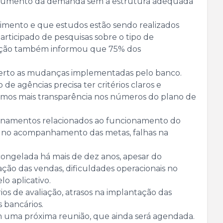
om aumento da demanda sem a estrutura adequada
mento e que estudos estão sendo realizados
articipado de pesquisas sobre o tipo de
tuição também informou que 75% dos
perto as mudanças implementadas pelo banco.
e agências precisa ter critérios claros e
amos mais transparência nos números do plano de
onamentos relacionados ao funcionamento do
es no acompanhamento das metas, falhas na
ongelada há mais de dez anos, apesar do
ção das vendas, dificuldades operacionais no
o aplicativo.
s de avaliação, atrasos na implantação das
 bancários.
m uma próxima reunião, que ainda será agendada.