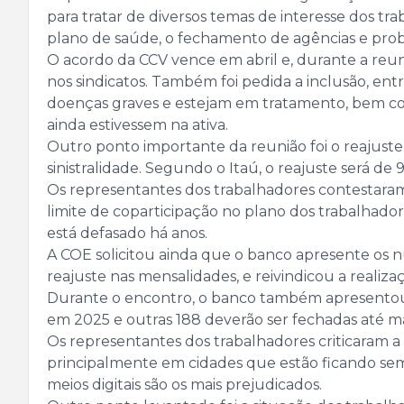
para tratar de diversos temas de interesse dos tr
plano de saúde, o fechamento de agências e pro
O acordo da CCV vence em abril e, durante a reun
nos sindicatos. Também foi pedida a inclusão, en
doenças graves e estejam em tratamento, bem com
ainda estivessem na ativa.
Outro ponto importante da reunião foi o reajust
sinistralidade. Segundo o Itaú, o reajuste será de
Os representantes dos trabalhadores contestaram 
limite de coparticipação no plano dos trabalhador
está defasado há anos.
A COE solicitou ainda que o banco apresente os 
reajuste nas mensalidades, e reivindicou a realiz
Durante o encontro, o banco também apresentou 
em 2025 e outras 188 deverão ser fechadas até m
Os representantes dos trabalhadores criticaram a 
principalmente em cidades que estão ficando sem
meios digitais são os mais prejudicados.