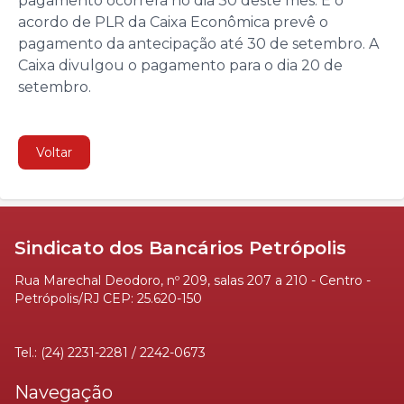
pagamento ocorrerá no dia 30 deste mês. E o
acordo de PLR da Caixa Econômica prevê o
pagamento da antecipação até 30 de setembro. A
Caixa divulgou o pagamento para o dia 20 de
setembro.
Voltar
Sindicato dos Bancários Petrópolis
Rua Marechal Deodoro, nº 209, salas 207 a 210 - Centro -
Petrópolis/RJ CEP: 25.620-150
Tel.: (24) 2231-2281 / 2242-0673
Navegação