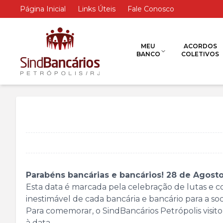
Página Inicial
Links Úteis
Fale Conosco
MEU
ACORDOS
BANCO
COLETIVOS
Parabéns bancárias e bancários! 28 de Agosto
Esta data é marcada pela celebração de lutas e co
inestimável de cada bancária e bancário para a so
Para comemorar, o SindBancários Petrópolis visit
à data.